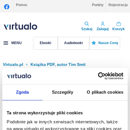
Pomoc
Punkty
Rejestracja
Szukaj
Zaloguj
Koszyk
MENU
Ebooki
Audiobooki
Nasze Ceny
Virtualo.pl
›
Książka PDF, autor Tim Smit
Filtruj
Sortuj
Książka PDF, Tim Smit
Zgoda
Szczegóły
O plikach cookies
Brak pozycji.
Ta strona wykorzystuje pliki cookies
Podobnie jak w innych serwisach internetowych, także
Na stronie
40
na www.virtualo.pl wykorzystywane są pliki cookies oraz