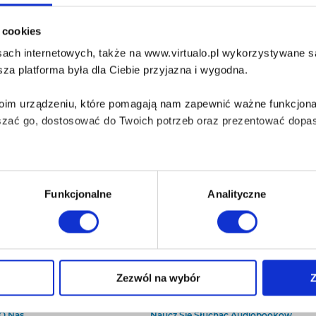
i cookies
ach internetowych, także na www.virtualo.pl wykorzystywane są 
za platforma była dla Ciebie przyjazna i wygodna.
Twoim urządzeniu, które pomagają nam zapewnić ważne funkcjona
szać go, dostosować do Twoich potrzeb oraz prezentować dopas
iezbędne do prawidłowego i bezpiecznego działania serwisu - s
Funkcjonalne
Analityczne
wi Twoje doświadczenia jeśli jesteś naszym Użytkownikiem.
 dobrowolna i można ją zmienić w dowolnym momencie, klikając 
Zezwól na wybór
Z
O Virtualo
Baza wiedzy
Kontakt
Który Format Ebooka Wybrać?
aniu przez nas z plików cookies oraz o przetwarzaniu Twoich d
O Nas
Naucz Się Słuchać Audiobooków