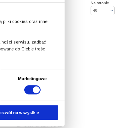
Na stronie
40
pliki cookies oraz inne
lności serwisu, zadbać
owane do Ciebie treści
ą także takie, które wymagają
Marketingowe
na ikonę w lewym dolnym
ezwól na wszystkie
Kontakt
Empik S.A
anych osobowych, w tym
ul. Marszałkowska 104/122