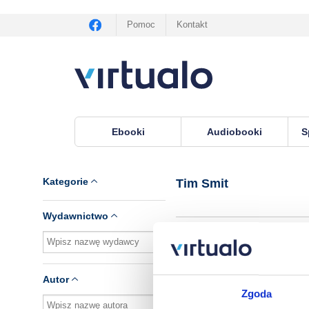
Pomoc
Kontakt
Ebooki
Audiobooki
S
Virtualo.pl
›
Autor Tim Smit
Kategorie
Tim Smit
Wydawnictwo
Brak pozycji.
Autor
Zgoda