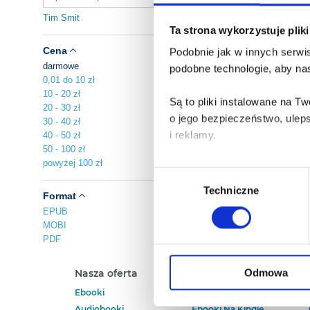
Tim Smit
Ta strona wykorzystuje plik
Cena
Podobnie jak w innych serwis
darmowe
podobne technologie, aby nas
0,01 do 10 zł
10 - 20 zł
Są to pliki instalowane na 
20 - 30 zł
o jego bezpieczeństwo, ulep
30 - 40 zł
i reklamy.
40 - 50 zł
50 - 100 zł
powyżej 100 zł
Poza plikami, które są nam n
Wybór
Twojej zgody.
Techniczne
zgody
Format
EPUB
Każda udzielona zgoda popra
MOBI
PDF
Zgoda na pliki cookies jest
rogu strony.
Odmowa
Nasza oferta
Polecamy
Ebooki
Darmowe Ebooki
Więcej informacji o korzyst
Audiobooki
Ebooki Na Kindle