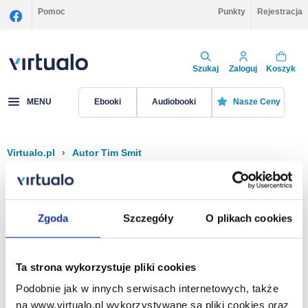
Pomoc
Punkty
Rejestracja
Szukaj
Zaloguj
Koszyk
MENU
Ebooki
Audiobooki
Nasze Ceny
Virtualo.pl
›
Autor Tim Smit
Filtruj
Sortuj
Tim Smit
Zgoda
Szczegóły
O plikach cookies
Brak pozycji.
Ta strona wykorzystuje pliki cookies
Podobnie jak w innych serwisach internetowych, także
Na stronie
40
na www.virtualo.pl wykorzystywane są pliki cookies oraz