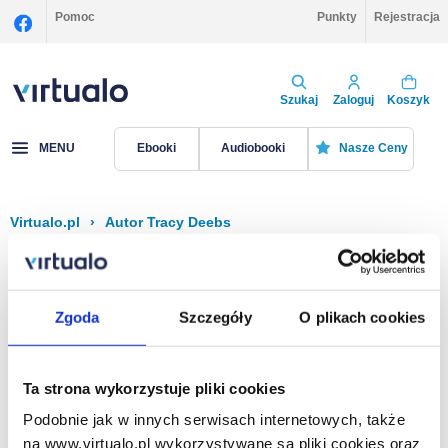
Pomoc
Punkty
Rejestracja
Szukaj
Zaloguj
Koszyk
MENU
Ebooki
Audiobooki
Nasze Ceny
Virtualo.pl
›
Autor Tracy Deebs
Filtruj
Sortuj
Tracy Deebs
Zgoda
Szczegóły
O plikach cookies
Brak pozycji.
Ta strona wykorzystuje pliki cookies
Podobnie jak w innych serwisach internetowych, także
Na stronie
40
na www.virtualo.pl wykorzystywane są pliki cookies oraz