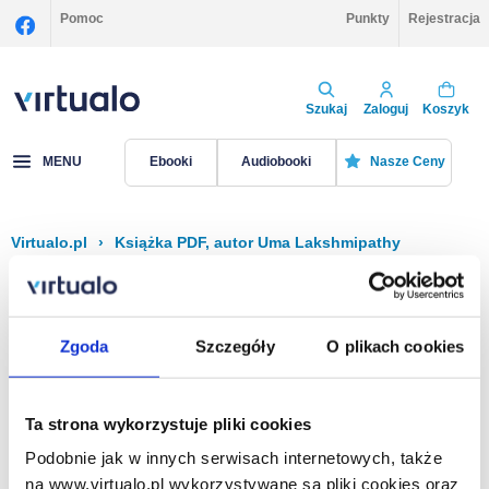
Pomoc
Punkty
Rejestracja
Szukaj
Zaloguj
Koszyk
MENU
Ebooki
Audiobooki
Nasze Ceny
Virtualo.pl
›
Książka PDF, autor Uma Lakshmipathy
Filtruj
Sortuj
Książka PDF, Uma Lakshmipathy
Zgoda
Szczegóły
O plikach cookies
Brak pozycji.
Ta strona wykorzystuje pliki cookies
Podobnie jak w innych serwisach internetowych, także
Na stronie
40
na www.virtualo.pl wykorzystywane są pliki cookies oraz