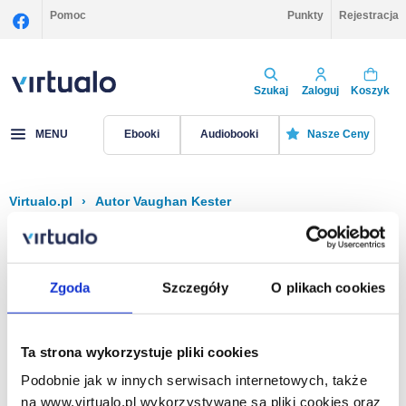
Pomoc
Punkty
Rejestracja
Szukaj
Zaloguj
Koszyk
MENU
Ebooki
Audiobooki
Nasze Ceny
Virtualo.pl
›
Autor Vaughan Kester
Filtruj
Sortuj
Vaughan Kester
Zgoda
Szczegóły
O plikach cookies
Brak pozycji.
Ta strona wykorzystuje pliki cookies
Podobnie jak w innych serwisach internetowych, także
Na stronie
40
na www.virtualo.pl wykorzystywane są pliki cookies oraz