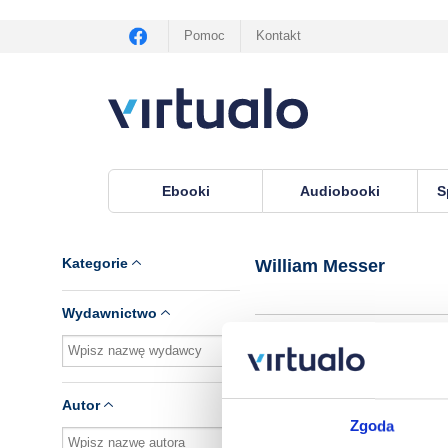
Pomoc
Kontakt
Ebooki
Audiobooki
S
Virtualo.pl
›
Autor William Messer
Kategorie
William Messer
Wydawnictwo
Brak pozycji.
Autor
Zgoda