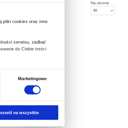
Na stronie
40
pliki cookies oraz inne
lności serwisu, zadbać
owane do Ciebie treści
ą także takie, które wymagają
Marketingowe
na ikonę w lewym dolnym
ezwól na wszystkie
Kontakt
Empik S.A
anych osobowych, w tym
ul. Marszałkowska 104/122