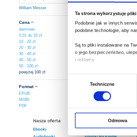
William Messer
Ta strona wykorzystuje plik
Cena
Podobnie jak w innych serwis
darmowe
podobne technologie, aby nas
0,01 do 10 zł
10 - 20 zł
Są to pliki instalowane na 
20 - 30 zł
o jego bezpieczeństwo, ulep
30 - 40 zł
i reklamy.
40 - 50 zł
50 - 100 zł
powyżej 100 zł
Poza plikami, które są nam n
Wybór
Twojej zgody.
Techniczne
zgody
Format
EPUB
Każda udzielona zgoda popra
MOBI
PDF
Zgoda na pliki cookies jest
rogu strony.
Odmowa
Nasza oferta
Polecamy
Ebooki
Darmowe Ebooki
Więcej informacji o korzyst
Audiobooki
Ebooki Na Kindle