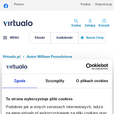
Pomoc
Punkty
Rejestracja
Szukaj
Zaloguj
Koszyk
MENU
Ebooki
Audiobooki
Nasze Ceny
Virtualo.pl
›
Autor William Poundstone
Filtruj
Sortuj
William Poundstone
Zgoda
Szczegóły
O plikach cookies
Brak pozycji.
Ta strona wykorzystuje pliki cookies
Podobnie jak w innych serwisach internetowych, także
Na stronie
40
na www.virtualo.pl wykorzystywane są pliki cookies oraz