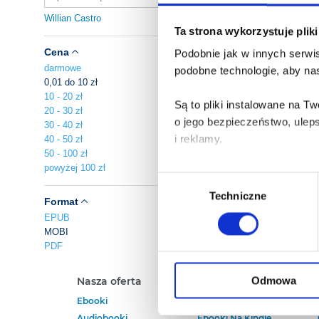
Willian Castro
Ta strona wykorzystuje plik
Cena
Podobnie jak w innych serwis
darmowe
podobne technologie, aby nas
0,01 do 10 zł
10 - 20 zł
Są to pliki instalowane na 
20 - 30 zł
o jego bezpieczeństwo, ulep
30 - 40 zł
i reklamy.
40 - 50 zł
50 - 100 zł
powyżej 100 zł
Poza plikami, które są nam n
Wybór
Twojej zgody.
Techniczne
zgody
Format
EPUB
Każda udzielona zgoda popra
MOBI
PDF
Zgoda na pliki cookies jest
rogu strony.
Odmowa
Nasza oferta
Polecamy
Ebooki
Darmowe Ebooki
Więcej informacji o korzyst
Audiobooki
Ebooki Na Kindle