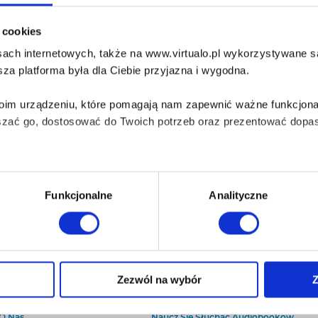
i cookies
ach internetowych, także na www.virtualo.pl wykorzystywane są 
za platforma była dla Ciebie przyjazna i wygodna.
Twoim urządzeniu, które pomagają nam zapewnić ważne funkcjona
szać go, dostosować do Twoich potrzeb oraz prezentować dopas
iezbędne do prawidłowego i bezpiecznego działania serwisu - s
Funkcjonalne
Analityczne
wi Twoje doświadczenia jeśli jesteś naszym Użytkownikiem.
 dobrowolna i można ją zmienić w dowolnym momencie, klikając 
Zezwól na wybór
Z
O Virtualo
Baza wiedzy
Kontakt
Który Format Ebooka Wybrać?
aniu przez nas z plików cookies oraz o przetwarzaniu Twoich d
O Nas
Naucz Się Słuchać Audiobooków