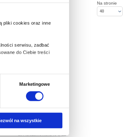
Na stronie
40
pliki cookies oraz inne
lności serwisu, zadbać
owane do Ciebie treści
ą także takie, które wymagają
Marketingowe
na ikonę w lewym dolnym
ezwól na wszystkie
Kontakt
Empik S.A
anych osobowych, w tym
ul. Marszałkowska 104/122