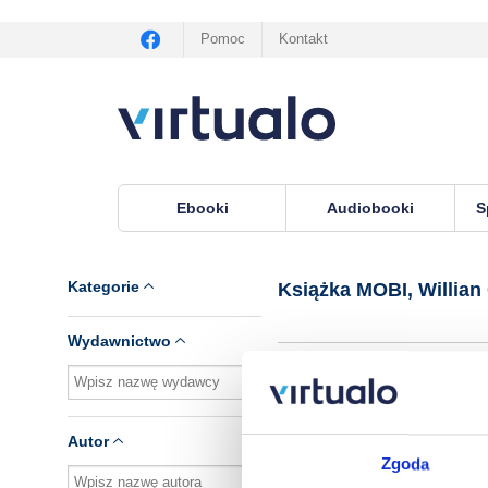
Pomoc
Kontakt
Ebooki
Audiobooki
S
Virtualo.pl
›
Książka MOBI, autor Willian Castro
Kategorie
Książka MOBI, Willian
Wydawnictwo
Brak pozycji.
Autor
Zgoda