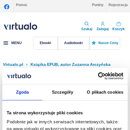
Pomoc
Punkty
Rejestracja
Szukaj
Zaloguj
Koszyk
MENU
Ebooki
Audiobooki
Nasze Ceny
Virtualo.pl
›
Książka EPUB, autor Zuzanna Arczyńska
Filtruj
Sortuj
Książka EPUB, Zuzanna Arczyńska
Zgoda
Szczegóły
O plikach cookies
Brak pozycji.
Ta strona wykorzystuje pliki cookies
Podobnie jak w innych serwisach internetowych, także
Na stronie
40
na www.virtualo.pl wykorzystywane są pliki cookies oraz