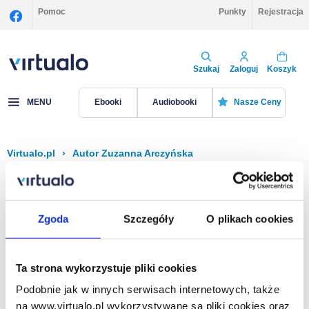
Pomoc
Punkty
Rejestracja
Szukaj
Zaloguj
Koszyk
MENU
Ebooki
Audiobooki
Nasze Ceny
Virtualo.pl
›
Autor Zuzanna Arczyńska
Filtruj
Sortuj
Zuzanna Arczyńska
Zgoda
Szczegóły
O plikach cookies
Brak pozycji.
Ta strona wykorzystuje pliki cookies
Podobnie jak w innych serwisach internetowych, także
Na stronie
40
na www.virtualo.pl wykorzystywane są pliki cookies oraz