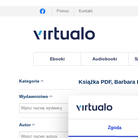
Pomoc
Kontakt
Ebooki
Audiobooki
S
Virtualo.pl
›
Książka PDF, lektor Barbara Bernste
Kategorie
Książka PDF, Barbara 
Wydawnictwo
Brak pozycji.
Autor
Zgoda