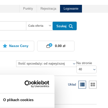
Punkty
Rejestracja
Logowanie
Cała oferta
Szukaj
0
Nasze Ceny
0.00 zł
Na stronie
Ilość sprzedaży: od najwyższej
40
Układ
O plikach cookies