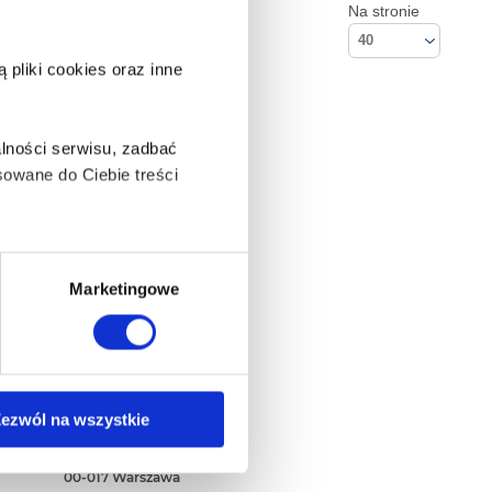
Na stronie
40
pliki cookies oraz inne
lności serwisu, zadbać
owane do Ciebie treści
ą także takie, które wymagają
Marketingowe
na ikonę w lewym dolnym
Kontakt
ezwól na wszystkie
Empik S.A
ul. Marszałkowska 104/122
anych osobowych, w tym
00-017 Warszawa