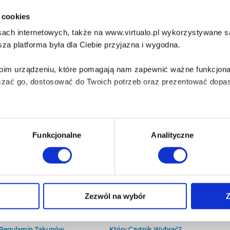
i cookies
ach internetowych, także na www.virtualo.pl wykorzystywane są 
za platforma była dla Ciebie przyjazna i wygodna.
Twoim urządzeniu, które pomagają nam zapewnić ważne funkcjona
szać go, dostosować do Twoich potrzeb oraz prezentować dopas
iezbędne do prawidłowego i bezpiecznego działania serwisu - s
Funkcjonalne
Analityczne
wi Twoje doświadczenia jeśli jesteś naszym Użytkownikiem.
 dobrowolna i można ją zmienić w dowolnym momencie, klikając 
O Virtualo
Baza wiedzy
Zezwól na wybór
Z
Kontakt
Który Format Ebooka Wybrać?
O Nas
Naucz Się Słuchać Audiobooków
aniu przez nas z plików cookies oraz o przetwarzaniu Twoich d
Regulamin Zakupów
Który Czytnik Wybrać?
ieniach, znajdziesz w naszej
Polityce prywatności
.