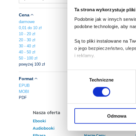
Ta strona wykorzystuje plik
Cena
Podobnie jak w innych serwis
darmowe
podobne technologie, aby nas
0,01 do 10 zł
10 - 20 zł
20 - 30 zł
Są to pliki instalowane na 
30 - 40 zł
o jego bezpieczeństwo, ulep
40 - 50 zł
i reklamy.
50 - 100 zł
powyżej 100 zł
Poza plikami, które są nam n
Wybór
Twojej zgody.
Format
Techniczne
zgody
EPUB
MOBI
Każda udzielona zgoda popra
PDF
Zgoda na pliki cookies jest
Nasza oferta
Polecamy
rogu strony.
Odmowa
Ebooki
Darmowe Ebooki
Audiobooki
Ebooki Na Kindle
Więcej informacji o korzyst
EPrasa
Nasze Ceny
o przysługujących Ci uprawn