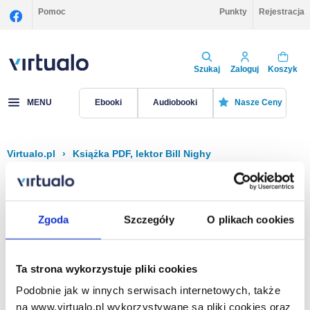
Pomoc
Punkty
Rejestracja
Szukaj
Zaloguj
Koszyk
MENU
Ebooki
Audiobooki
Nasze Ceny
Virtualo.pl
›
Książka PDF, lektor Bill Nighy
Filtruj
Sortuj
Książka PDF, Bill Nighy
Zgoda
Szczegóły
O plikach cookies
Brak pozycji.
Ta strona wykorzystuje pliki cookies
Podobnie jak w innych serwisach internetowych, także
Na stronie
40
na www.virtualo.pl wykorzystywane są pliki cookies oraz