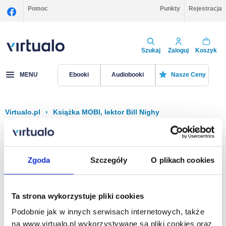
Pomoc
Punkty
Rejestracja
Szukaj
Zaloguj
Koszyk
MENU
Ebooki
Audiobooki
Nasze Ceny
Virtualo.pl
›
Książka MOBI, lektor Bill Nighy
Filtruj
Sortuj
Książka MOBI, Bill Nighy
Zgoda
Szczegóły
O plikach cookies
Brak pozycji.
Ta strona wykorzystuje pliki cookies
Podobnie jak w innych serwisach internetowych, także
Na stronie
40
na www.virtualo.pl wykorzystywane są pliki cookies oraz