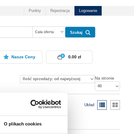
Punkty
Rejestracja
Logowanie
Cała oferta
Szukaj
0
Nasze Ceny
0.00 zł
Na stronie
Ilość sprzedaży: od najwyższej
40
Układ
O plikach cookies