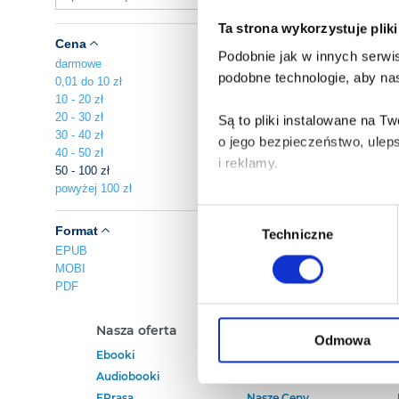
Ta strona wykorzystuje plik
Cena
Podobnie jak w innych serwis
darmowe
podobne technologie, aby nas
0,01 do 10 zł
10 - 20 zł
20 - 30 zł
Są to pliki instalowane na 
30 - 40 zł
o jego bezpieczeństwo, ulep
40 - 50 zł
i reklamy.
50 - 100 zł
powyżej 100 zł
Poza plikami, które są nam n
Wybór
Twojej zgody.
Format
Techniczne
zgody
EPUB
MOBI
Każda udzielona zgoda popra
PDF
Zgoda na pliki cookies jest
Nasza oferta
Polecamy
rogu strony.
Odmowa
Ebooki
Darmowe Ebooki
Audiobooki
Ebooki Na Kindle
Więcej informacji o korzyst
EPrasa
Nasze Ceny
o przysługujących Ci uprawn