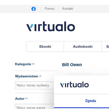
Pomoc
Kontakt
Ebooki
Audiobooki
S
Virtualo.pl
›
Lektor Bill Owen
Kategorie
Bill Owen
Wydawnictwo
Brak pozycji.
Autor
Zgoda