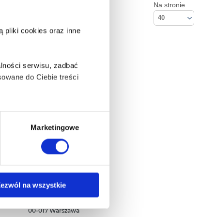
Na stronie
40
pliki cookies oraz inne
lności serwisu, zadbać
owane do Ciebie treści
ą także takie, które wymagają
Marketingowe
na ikonę w lewym dolnym
Kontakt
ezwól na wszystkie
Empik S.A
ul. Marszałkowska 104/122
anych osobowych, w tym
00-017 Warszawa