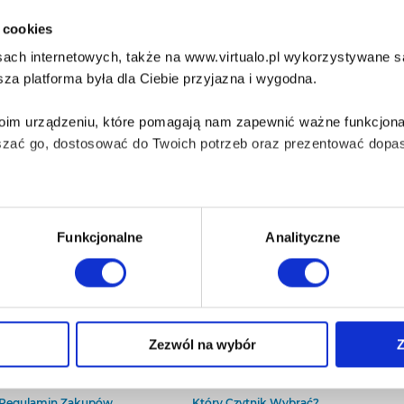
i cookies
ach internetowych, także na www.virtualo.pl wykorzystywane są 
za platforma była dla Ciebie przyjazna i wygodna.
Twoim urządzeniu, które pomagają nam zapewnić ważne funkcjona
szać go, dostosować do Twoich potrzeb oraz prezentować dopas
iezbędne do prawidłowego i bezpiecznego działania serwisu - s
Funkcjonalne
Analityczne
wi Twoje doświadczenia jeśli jesteś naszym Użytkownikiem.
 dobrowolna i można ją zmienić w dowolnym momencie, klikając 
O Virtualo
Baza wiedzy
Zezwól na wybór
Z
Kontakt
Który Format Ebooka Wybrać?
O Nas
Naucz Się Słuchać Audiobooków
aniu przez nas z plików cookies oraz o przetwarzaniu Twoich d
Regulamin Zakupów
Który Czytnik Wybrać?
ieniach, znajdziesz w naszej
Polityce prywatności
.