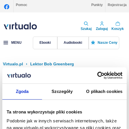
Pomoc
Punkty
Rejestracja
Szukaj
Zaloguj
Koszyk
MENU
Ebooki
Audiobooki
Nasze Ceny
Virtualo.pl
›
Lektor Bob Greenberg
Filtruj
Sortuj
Bob Greenberg
Zgoda
Szczegóły
O plikach cookies
Brak pozycji.
Ta strona wykorzystuje pliki cookies
Podobnie jak w innych serwisach internetowych, także
Na stronie
40
na www.virtualo.pl wykorzystywane są pliki cookies oraz