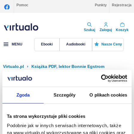
Pomoc
Punkty
Rejestracja
Szukaj
Zaloguj
Koszyk
MENU
Ebooki
Audiobooki
Nasze Ceny
Virtualo.pl
›
Książka PDF, lektor Bonnie Egstrom
Filtruj
Sortuj
Książka PDF, Bonnie Egstrom
Zgoda
Szczegóły
O plikach cookies
Brak pozycji.
Ta strona wykorzystuje pliki cookies
Podobnie jak w innych serwisach internetowych, także
Na stronie
40
na www.virtualo.pl wykorzystywane są pliki cookies oraz