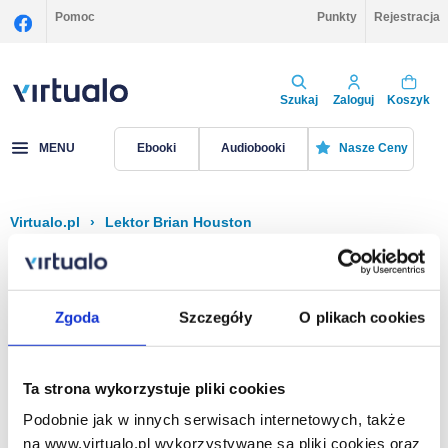
Pomoc
Punkty
Rejestracja
Szukaj
Zaloguj
Koszyk
MENU
Ebooki
Audiobooki
Nasze Ceny
Virtualo.pl
›
Lektor Brian Houston
Filtruj
Sortuj
Brian Houston
Zgoda
Szczegóły
O plikach cookies
Brak pozycji.
Ta strona wykorzystuje pliki cookies
Podobnie jak w innych serwisach internetowych, także
Na stronie
40
na www.virtualo.pl wykorzystywane są pliki cookies oraz