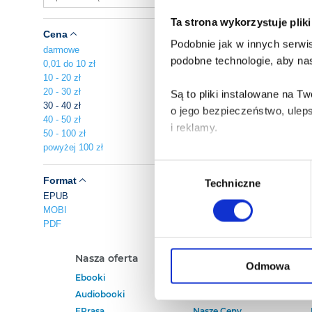
Ta strona wykorzystuje plik
Cena
Podobnie jak w innych serwis
darmowe
podobne technologie, aby nas
0,01 do 10 zł
10 - 20 zł
20 - 30 zł
Są to pliki instalowane na 
30 - 40 zł
o jego bezpieczeństwo, ulep
40 - 50 zł
i reklamy.
50 - 100 zł
powyżej 100 zł
Poza plikami, które są nam n
Wybór
Twojej zgody.
Format
Techniczne
zgody
EPUB
MOBI
Każda udzielona zgoda popra
PDF
Zgoda na pliki cookies jest
Nasza oferta
Polecamy
rogu strony.
Odmowa
Ebooki
Darmowe Ebooki
Audiobooki
Ebooki Na Kindle
Więcej informacji o korzyst
EPrasa
Nasze Ceny
o przysługujących Ci uprawn