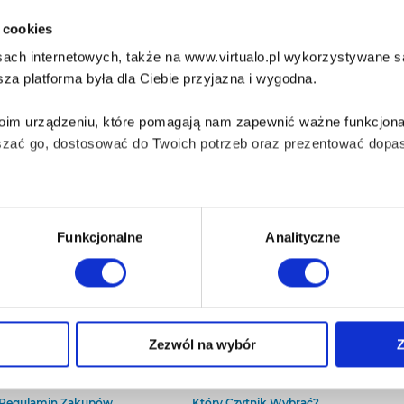
i cookies
ach internetowych, także na www.virtualo.pl wykorzystywane są 
za platforma była dla Ciebie przyjazna i wygodna.
Twoim urządzeniu, które pomagają nam zapewnić ważne funkcjona
szać go, dostosować do Twoich potrzeb oraz prezentować dopas
iezbędne do prawidłowego i bezpiecznego działania serwisu - s
Funkcjonalne
Analityczne
wi Twoje doświadczenia jeśli jesteś naszym Użytkownikiem.
 dobrowolna i można ją zmienić w dowolnym momencie, klikając 
O Virtualo
Baza wiedzy
Zezwól na wybór
Z
Kontakt
Który Format Ebooka Wybrać?
O Nas
Naucz Się Słuchać Audiobooków
aniu przez nas z plików cookies oraz o przetwarzaniu Twoich d
Regulamin Zakupów
Który Czytnik Wybrać?
ieniach, znajdziesz w naszej
Polityce prywatności
.