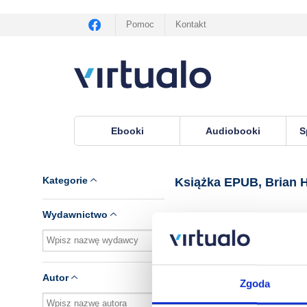
Pomoc
Kontakt
Ebooki
Audiobooki
S
Virtualo.pl
›
Książka EPUB, lektor Brian Houston
Kategorie
Książka EPUB, Brian 
Wydawnictwo
Brak pozycji.
Autor
Zgoda