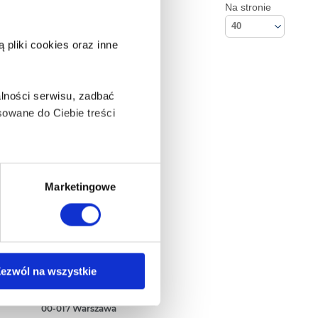
Na stronie
40
pliki cookies oraz inne
lności serwisu, zadbać
owane do Ciebie treści
ą także takie, które wymagają
Marketingowe
na ikonę w lewym dolnym
Kontakt
ezwól na wszystkie
Empik S.A
ul. Marszałkowska 104/122
anych osobowych, w tym
00-017 Warszawa