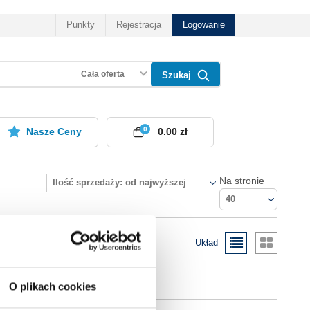
Punkty
Rejestracja
Logowanie
Cała oferta
Szukaj
0
Nasze Ceny
0.00 zł
Na stronie
Ilość sprzedaży: od najwyższej
40
Układ
O plikach cookies