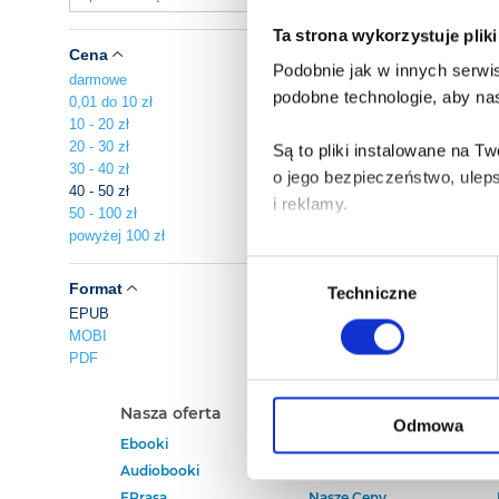
Ta strona wykorzystuje plik
Cena
Podobnie jak w innych serwis
darmowe
podobne technologie, aby nas
0,01 do 10 zł
10 - 20 zł
20 - 30 zł
Są to pliki instalowane na 
30 - 40 zł
o jego bezpieczeństwo, ulep
40 - 50 zł
i reklamy.
50 - 100 zł
powyżej 100 zł
Poza plikami, które są nam n
Wybór
Twojej zgody.
Format
Techniczne
zgody
EPUB
MOBI
Każda udzielona zgoda popra
PDF
Zgoda na pliki cookies jest
Nasza oferta
Polecamy
rogu strony.
Odmowa
Ebooki
Darmowe Ebooki
Audiobooki
Ebooki Na Kindle
Więcej informacji o korzyst
EPrasa
Nasze Ceny
o przysługujących Ci uprawn