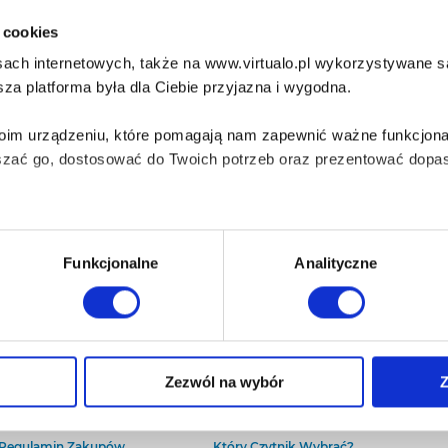
i cookies
ach internetowych, także na www.virtualo.pl wykorzystywane są 
za platforma była dla Ciebie przyjazna i wygodna.
Twoim urządzeniu, które pomagają nam zapewnić ważne funkcjona
szać go, dostosować do Twoich potrzeb oraz prezentować dopas
iezbędne do prawidłowego i bezpiecznego działania serwisu - s
Funkcjonalne
Analityczne
wi Twoje doświadczenia jeśli jesteś naszym Użytkownikiem.
 dobrowolna i można ją zmienić w dowolnym momencie, klikając 
O Virtualo
Baza wiedzy
Zezwól na wybór
Z
Kontakt
Który Format Ebooka Wybrać?
O Nas
Naucz Się Słuchać Audiobooków
aniu przez nas z plików cookies oraz o przetwarzaniu Twoich d
Regulamin Zakupów
Który Czytnik Wybrać?
ieniach, znajdziesz w naszej
Polityce prywatności
.