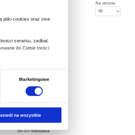
Na stronie
40
pliki cookies oraz inne
lności serwisu, zadbać
owane do Ciebie treści
ą także takie, które wymagają
Marketingowe
na ikonę w lewym dolnym
Kontakt
ezwól na wszystkie
Empik S.A
ul. Marszałkowska 104/122
anych osobowych, w tym
00-017 Warszawa