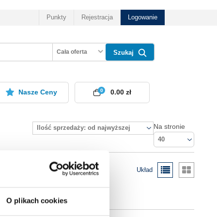
Punkty
Rejestracja
Logowanie
Cała oferta
Szukaj
0
Nasze Ceny
0.00 zł
Na stronie
Ilość sprzedaży: od najwyższej
40
Układ
O plikach cookies