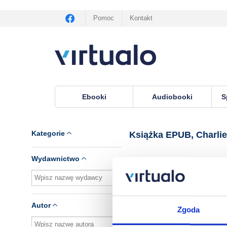
Pomoc
Kontakt
Ebooki
Audiobooki
S
Virtualo.pl
›
Książka EPUB, lektor Charlie Morro
Kategorie
Książka EPUB, Charli
Wydawnictwo
Brak pozycji.
Autor
Zgoda