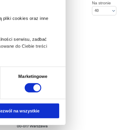
Na stronie
40
pliki cookies oraz inne
lności serwisu, zadbać
owane do Ciebie treści
ą także takie, które wymagają
Marketingowe
na ikonę w lewym dolnym
Kontakt
ezwól na wszystkie
Empik S.A
ul. Marszałkowska 104/122
anych osobowych, w tym
00-017 Warszawa