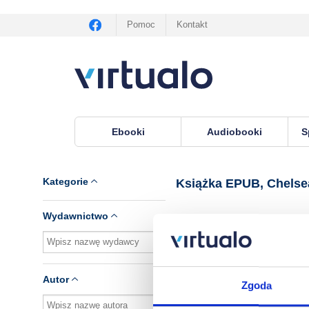
Pomoc
Kontakt
Ebooki
Audiobooki
S
Virtualo.pl
›
Książka EPUB, lektor Chelsea Clint
Kategorie
Książka EPUB, Chelse
Wydawnictwo
Brak pozycji.
Autor
Zgoda