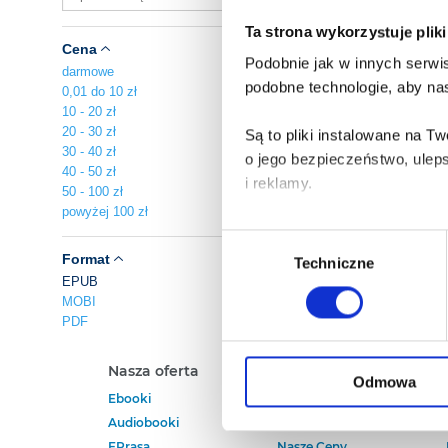
Ta strona wykorzystuje plik
Cena
Podobnie jak w innych serwis
darmowe
podobne technologie, aby nas
0,01 do 10 zł
10 - 20 zł
20 - 30 zł
Są to pliki instalowane na 
30 - 40 zł
o jego bezpieczeństwo, ulep
40 - 50 zł
i reklamy.
50 - 100 zł
powyżej 100 zł
Poza plikami, które są nam n
Wybór
Twojej zgody.
Format
Techniczne
zgody
EPUB
MOBI
Każda udzielona zgoda popra
PDF
Zgoda na pliki cookies jest
Nasza oferta
Polecamy
rogu strony.
Odmowa
Ebooki
Darmowe Ebooki
Audiobooki
Ebooki Na Kindle
Więcej informacji o korzyst
EPrasa
Nasze Ceny
o przysługujących Ci uprawn