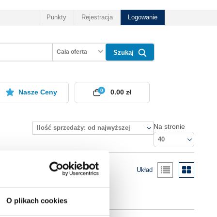
Punkty
Rejestracja
Logowanie
Cała oferta
Szukaj
0
Nasze Ceny
0.00 zł
Na stronie
Ilość sprzedaży: od najwyższej
40
Układ
O plikach cookies