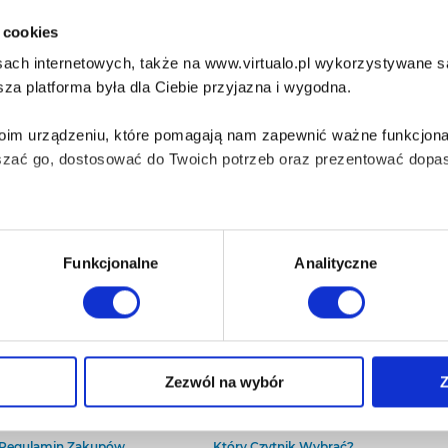
i cookies
ach internetowych, także na www.virtualo.pl wykorzystywane są 
za platforma była dla Ciebie przyjazna i wygodna.
Twoim urządzeniu, które pomagają nam zapewnić ważne funkcjona
szać go, dostosować do Twoich potrzeb oraz prezentować dopas
iezbędne do prawidłowego i bezpiecznego działania serwisu - s
Funkcjonalne
Analityczne
wi Twoje doświadczenia jeśli jesteś naszym Użytkownikiem.
 dobrowolna i można ją zmienić w dowolnym momencie, klikając 
O Virtualo
Baza wiedzy
Zezwól na wybór
Z
Kontakt
Który Format Ebooka Wybrać?
O Nas
Naucz Się Słuchać Audiobooków
aniu przez nas z plików cookies oraz o przetwarzaniu Twoich d
Regulamin Zakupów
Który Czytnik Wybrać?
ieniach, znajdziesz w naszej
Polityce prywatności
.