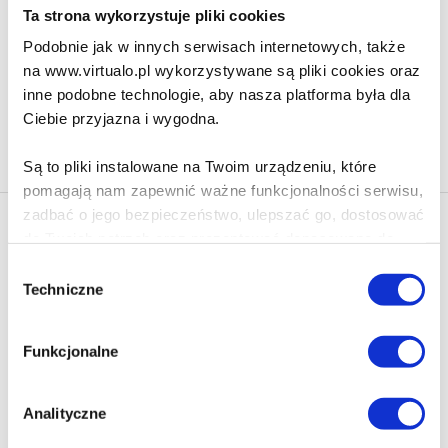
159.90 zł
Ta strona wykorzystuje pliki cookies
Do koszyka
Na prezent
Podobnie jak w innych serwisach internetowych, także
na www.virtualo.pl wykorzystywane są pliki cookies oraz
inne podobne technologie, aby nasza platforma była dla
Ciebie przyjazna i wygodna.
Na stronie
40
Są to pliki instalowane na Twoim urządzeniu, które
pomagają nam zapewnić ważne funkcjonalności serwisu,
zadbać o jego bezpieczeństwo, ulepszać go, dostosować
Newsletter - rabat 10%
do Twoich potrzeb oraz prezentować dopasowane do
Klikając ZAPISZ SIĘ, zgadzasz się na otrzymywanie informacji
Ciebie treści i reklamy.
Wybór
marketingowych dotyczących virtualo.pl oraz partnerów biznesowych
Techniczne
zgody
Virtualo.
Poza plikami, które są nam niezbędne do prawidłowego
Zgodę można wycofać w każdym czasie w sposób określony w
i bezpiecznego działania serwisu - są także takie, które
Polityce Prywatności
.
Funkcjonalne
wymagają Twojej zgody.
Wycofanie zgody nie wpływa na zgodność z prawem przetwarzania
dokonanego przed jej wycofaniem.
Każda udzielona zgoda poprawi Twoje doświadczenia
Analityczne
jeśli jesteś naszym Użytkownikiem.
Zapisz się