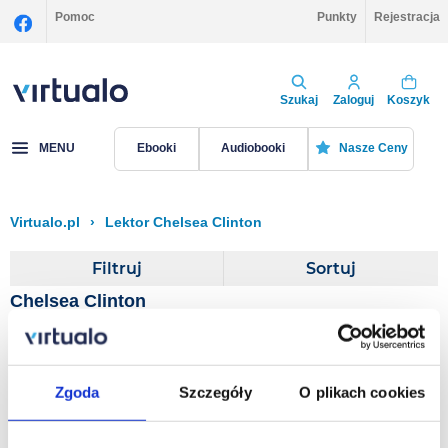
Pomoc
Punkty
Rejestracja
Szukaj
Zaloguj
Koszyk
MENU
Ebooki
Audiobooki
Nasze Ceny
Virtualo.pl
›
Lektor Chelsea Clinton
Filtruj
Sortuj
Chelsea Clinton
Book of Gutsy Women
Zgoda
Szczegóły
O plikach cookies
Chelsea Clinton
,
Hillary Rodham Clinton