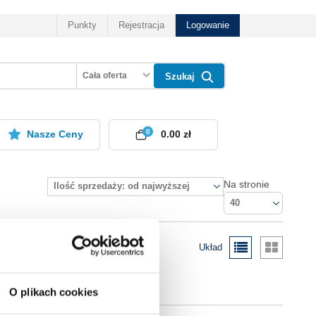
Punkty
Rejestracja
Logowanie
Cała oferta
Szukaj
0
Nasze Ceny
0.00 zł
Na stronie
Ilość sprzedaży: od najwyższej
40
Układ
O plikach cookies