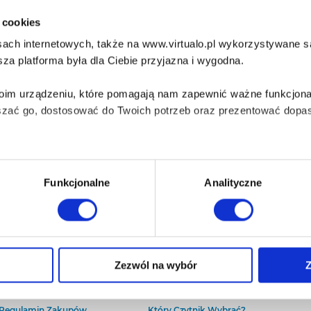
i cookies
ach internetowych, także na www.virtualo.pl wykorzystywane są 
za platforma była dla Ciebie przyjazna i wygodna.
Twoim urządzeniu, które pomagają nam zapewnić ważne funkcjona
szać go, dostosować do Twoich potrzeb oraz prezentować dopas
iezbędne do prawidłowego i bezpiecznego działania serwisu - s
Funkcjonalne
Analityczne
wi Twoje doświadczenia jeśli jesteś naszym Użytkownikiem.
 dobrowolna i można ją zmienić w dowolnym momencie, klikając 
O Virtualo
Baza wiedzy
Zezwól na wybór
Z
Kontakt
Który Format Ebooka Wybrać?
O Nas
Naucz Się Słuchać Audiobooków
aniu przez nas z plików cookies oraz o przetwarzaniu Twoich d
Regulamin Zakupów
Który Czytnik Wybrać?
ieniach, znajdziesz w naszej
Polityce prywatności
.