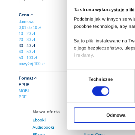
Ta strona wykorzystuje plik
Cena
Podobnie jak w innych serwis
darmowe
podobne technologie, aby nas
0,01 do 10 zł
10 - 20 zł
20 - 30 zł
Są to pliki instalowane na 
30 - 40 zł
o jego bezpieczeństwo, ulep
40 - 50 zł
i reklamy.
50 - 100 zł
powyżej 100 zł
Poza plikami, które są nam n
Wybór
Twojej zgody.
Format
Techniczne
zgody
EPUB
MOBI
Każda udzielona zgoda popra
PDF
Zgoda na pliki cookies jest
Nasza oferta
Polecamy
rogu strony.
Odmowa
Ebooki
Darmowe Ebooki
Audiobooki
Ebooki Na Kindle
Więcej informacji o korzyst
EPrasa
Nasze Ceny
o przysługujących Ci uprawn