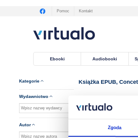
Pomoc
Kontakt
Ebooki
Audiobooki
S
Virtualo.pl
›
Książka EPUB, lektor Concetta Tom
Kategorie
Książka EPUB, Concet
Wydawnictwo
Brak pozycji.
Autor
Zgoda