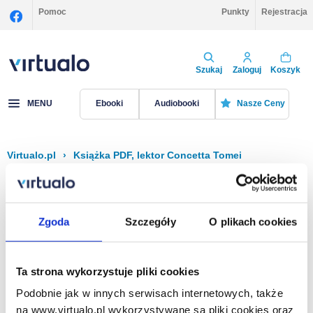
Pomoc
Punkty
Rejestracja
Szukaj
Zaloguj
Koszyk
MENU
Ebooki
Audiobooki
Nasze Ceny
Virtualo.pl
›
Książka PDF, lektor Concetta Tomei
Filtruj
Sortuj
Książka PDF, Concetta Tomei
Zgoda
Szczegóły
O plikach cookies
Brak pozycji.
Ta strona wykorzystuje pliki cookies
Podobnie jak w innych serwisach internetowych, także
Na stronie
40
na www.virtualo.pl wykorzystywane są pliki cookies oraz