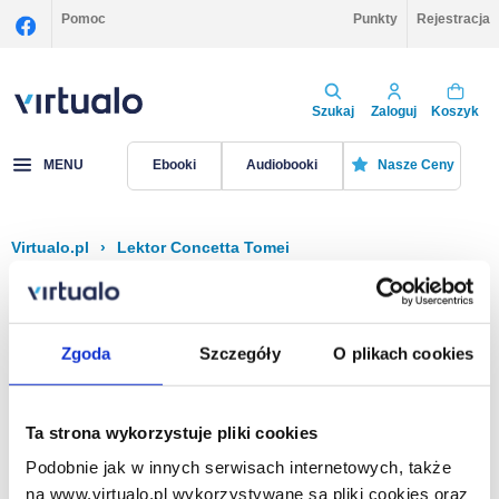
Pomoc
Punkty
Rejestracja
Szukaj
Zaloguj
Koszyk
MENU
Ebooki
Audiobooki
Nasze Ceny
Virtualo.pl
›
Lektor Concetta Tomei
Filtruj
Sortuj
Concetta Tomei
Zgoda
Szczegóły
O plikach cookies
Brak pozycji.
Ta strona wykorzystuje pliki cookies
Podobnie jak w innych serwisach internetowych, także
Na stronie
40
na www.virtualo.pl wykorzystywane są pliki cookies oraz