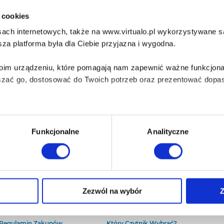
i cookies
ach internetowych, także na www.virtualo.pl wykorzystywane są 
za platforma była dla Ciebie przyjazna i wygodna.
Twoim urządzeniu, które pomagają nam zapewnić ważne funkcjona
szać go, dostosować do Twoich potrzeb oraz prezentować dopas
iezbędne do prawidłowego i bezpiecznego działania serwisu - s
Funkcjonalne
Analityczne
wi Twoje doświadczenia jeśli jesteś naszym Użytkownikiem.
 dobrowolna i można ją zmienić w dowolnym momencie, klikając 
O Virtualo
Baza wiedzy
Zezwól na wybór
Z
Kontakt
Który Format Ebooka Wybrać?
O Nas
Naucz Się Słuchać Audiobooków
aniu przez nas z plików cookies oraz o przetwarzaniu Twoich d
Regulamin Zakupów
Który Czytnik Wybrać?
ieniach, znajdziesz w naszej
Polityce prywatności
.