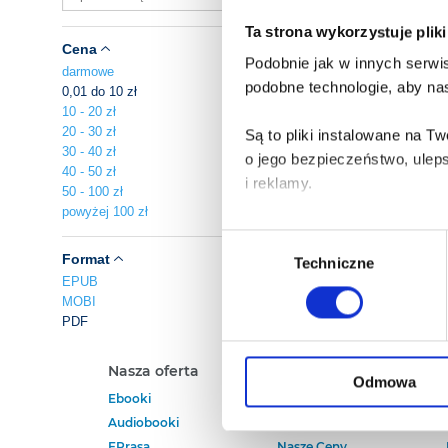
Ta strona wykorzystuje plik
Cena
Podobnie jak w innych serwis
darmowe
podobne technologie, aby nas
0,01 do 10 zł
10 - 20 zł
20 - 30 zł
Są to pliki instalowane na 
30 - 40 zł
o jego bezpieczeństwo, ulep
40 - 50 zł
i reklamy.
50 - 100 zł
powyżej 100 zł
Poza plikami, które są nam n
Wybór
Twojej zgody.
Format
Techniczne
zgody
EPUB
MOBI
Każda udzielona zgoda popra
PDF
Zgoda na pliki cookies jest
Nasza oferta
Polecamy
rogu strony.
Odmowa
Ebooki
Darmowe Ebooki
Audiobooki
Ebooki Na Kindle
Więcej informacji o korzyst
EPrasa
Nasze Ceny
o przysługujących Ci uprawn