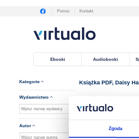
Pomoc
Kontakt
Ebooki
Audiobooki
S
Virtualo.pl
›
Książka PDF, lektor Daisy Haggard
Kategorie
Książka PDF, Daisy H
Wydawnictwo
Brak pozycji.
Autor
Zgoda