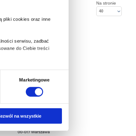
Na stronie
40
pliki cookies oraz inne
lności serwisu, zadbać
owane do Ciebie treści
ą także takie, które wymagają
Marketingowe
na ikonę w lewym dolnym
Kontakt
ezwól na wszystkie
Empik S.A
ul. Marszałkowska 104/122
anych osobowych, w tym
00-017 Warszawa