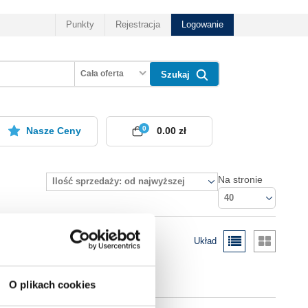
Punkty
Rejestracja
Logowanie
Cała oferta
Szukaj
0
Nasze Ceny
0.00 zł
Na stronie
Ilość sprzedaży: od najwyższej
40
Układ
O plikach cookies