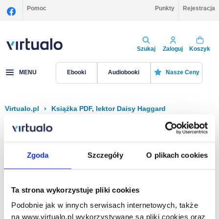
Pomoc
Punkty
Rejestracja
Szukaj
Zaloguj
Koszyk
MENU
Ebooki
Audiobooki
Nasze Ceny
Virtualo.pl
›
Książka PDF, lektor Daisy Haggard
Filtruj
Sortuj
Książka PDF, Daisy Haggard
Zgoda
Szczegóły
O plikach cookies
Brak pozycji.
Ta strona wykorzystuje pliki cookies
Podobnie jak w innych serwisach internetowych, także
Na stronie
40
na www.virtualo.pl wykorzystywane są pliki cookies oraz