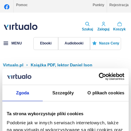
Pomoc
Punkty
Rejestracja
Szukaj
Zaloguj
Koszyk
MENU
Ebooki
Audiobooki
Nasze Ceny
Virtualo.pl
›
Książka PDF, lektor Daniel Ison
Filtruj
Sortuj
Książka PDF, Daniel Ison
Zgoda
Szczegóły
O plikach cookies
Brak pozycji.
Ta strona wykorzystuje pliki cookies
Podobnie jak w innych serwisach internetowych, także
Na stronie
40
na www.virtualo.pl wykorzystywane są pliki cookies oraz