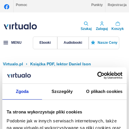
Pomoc
Punkty
Rejestracja
Szukaj
Zaloguj
Koszyk
MENU
Ebooki
Audiobooki
Nasze Ceny
Virtualo.pl
›
Książka PDF, lektor Daniel Ison
Filtruj
Sortuj
Książka PDF, Daniel Ison
Zgoda
Szczegóły
O plikach cookies
Brak pozycji.
Ta strona wykorzystuje pliki cookies
Podobnie jak w innych serwisach internetowych, także
Na stronie
40
na www.virtualo.pl wykorzystywane są pliki cookies oraz