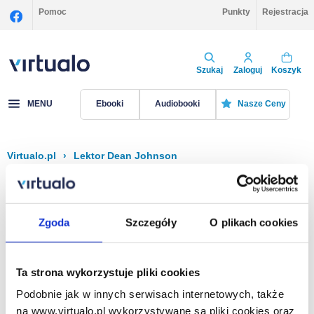
Pomoc
Punkty
Rejestracja
Szukaj
Zaloguj
Koszyk
MENU
Ebooki
Audiobooki
Nasze Ceny
Virtualo.pl
›
Lektor Dean Johnson
Filtruj
Sortuj
Dean Johnson
Zgoda
Szczegóły
O plikach cookies
Brak pozycji.
Ta strona wykorzystuje pliki cookies
Podobnie jak w innych serwisach internetowych, także
Na stronie
40
na www.virtualo.pl wykorzystywane są pliki cookies oraz