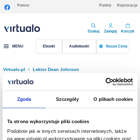
Pomoc
Punkty
Rejestracja
Szukaj
Zaloguj
Koszyk
MENU
Ebooki
Audiobooki
Nasze Ceny
Virtualo.pl
›
Lektor Dean Johnson
Filtruj
Sortuj
Dean Johnson
Zgoda
Szczegóły
O plikach cookies
Brak pozycji.
Ta strona wykorzystuje pliki cookies
Podobnie jak w innych serwisach internetowych, także
Na stronie
40
na www.virtualo.pl wykorzystywane są pliki cookies oraz