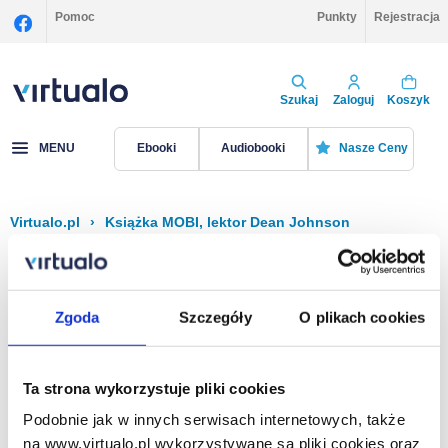
Pomoc
Punkty
Rejestracja
Szukaj
Zaloguj
Koszyk
MENU
Ebooki
Audiobooki
Nasze Ceny
Virtualo.pl
›
Książka MOBI, lektor Dean Johnson
Filtruj
Sortuj
Książka MOBI, Dean Johnson
Zgoda
Szczegóły
O plikach cookies
Brak pozycji.
Ta strona wykorzystuje pliki cookies
Podobnie jak w innych serwisach internetowych, także
Na stronie
40
na www.virtualo.pl wykorzystywane są pliki cookies oraz