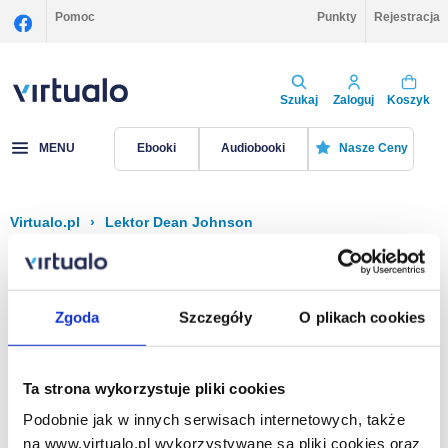
Pomoc
Punkty
Rejestracja
Szukaj
Zaloguj
Koszyk
MENU
Ebooki
Audiobooki
Nasze Ceny
Virtualo.pl
›
Lektor Dean Johnson
Filtruj
Sortuj
Dean Johnson
Zgoda
Szczegóły
O plikach cookies
Brak pozycji.
Ta strona wykorzystuje pliki cookies
Podobnie jak w innych serwisach internetowych, także
Na stronie
40
na www.virtualo.pl wykorzystywane są pliki cookies oraz