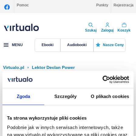
Pomoc
Punkty
Rejestracja
Szukaj
Zaloguj
Koszyk
MENU
Ebooki
Audiobooki
Nasze Ceny
Virtualo.pl
›
Lektor Declan Power
Filtruj
Sortuj
Declan Power
Zgoda
Szczegóły
O plikach cookies
Brak pozycji.
Ta strona wykorzystuje pliki cookies
Podobnie jak w innych serwisach internetowych, także
Na stronie
40
na www.virtualo.pl wykorzystywane są pliki cookies oraz