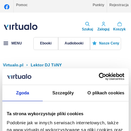
Pomoc
Punkty
Rejestracja
Szukaj
Zaloguj
Koszyk
MENU
Ebooki
Audiobooki
Nasze Ceny
Virtualo.pl
›
Lektor DJ TiiNY
Filtruj
Sortuj
DJ TiiNY
Zgoda
Szczegóły
O plikach cookies
Brak pozycji.
Ta strona wykorzystuje pliki cookies
Podobnie jak w innych serwisach internetowych, także
Na stronie
40
na www.virtualo.pl wykorzystywane są pliki cookies oraz