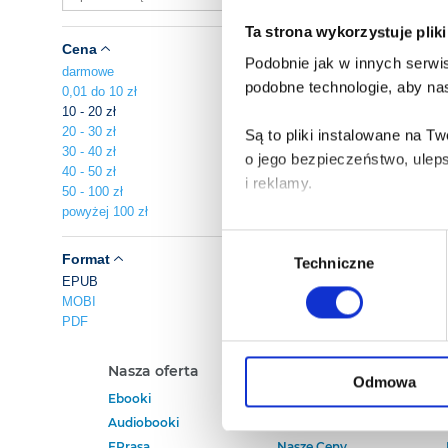
Ta strona wykorzystuje plik
Cena
Podobnie jak w innych serwis
darmowe
podobne technologie, aby nas
0,01 do 10 zł
10 - 20 zł
20 - 30 zł
Są to pliki instalowane na 
30 - 40 zł
o jego bezpieczeństwo, ulep
40 - 50 zł
i reklamy.
50 - 100 zł
powyżej 100 zł
Poza plikami, które są nam n
Wybór
Twojej zgody.
Format
Techniczne
zgody
EPUB
MOBI
Każda udzielona zgoda popra
PDF
Zgoda na pliki cookies jest
Nasza oferta
Polecamy
rogu strony.
Odmowa
Ebooki
Darmowe Ebooki
Audiobooki
Ebooki Na Kindle
Więcej informacji o korzyst
EPrasa
Nasze Ceny
o przysługujących Ci uprawn