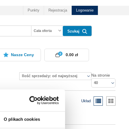
Punkty
Rejestracja
Logowanie
Cała oferta
Szukaj
0
Nasze Ceny
0.00 zł
Na stronie
Ilość sprzedaży: od najwyższej
40
Układ
O plikach cookies