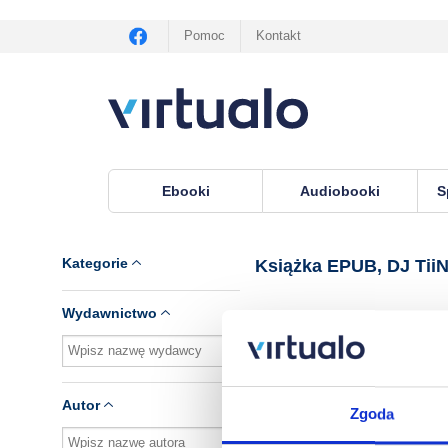
Pomoc
Kontakt
Ebooki
Audiobooki
S
Virtualo.pl
›
Książka EPUB, lektor DJ TiiNY
Kategorie
Książka EPUB, DJ Tii
Wydawnictwo
Brak pozycji.
Autor
Zgoda