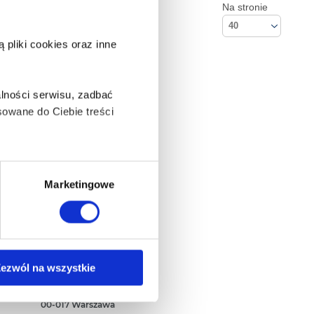
Na stronie
40
pliki cookies oraz inne
lności serwisu, zadbać
owane do Ciebie treści
ą także takie, które wymagają
Marketingowe
na ikonę w lewym dolnym
Kontakt
ezwól na wszystkie
Empik S.A
ul. Marszałkowska 104/122
anych osobowych, w tym
00-017 Warszawa