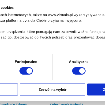
i cookies
ach internetowych, także na www.virtualo.pl wykorzystywane są 
za platforma była dla Ciebie przyjazna i wygodna.
Twoim urządzeniu, które pomagają nam zapewnić ważne funkcjona
szać go, dostosować do Twoich potrzeb oraz prezentować dopas
iezbędne do prawidłowego i bezpiecznego działania serwisu - s
Funkcjonalne
Analityczne
wi Twoje doświadczenia jeśli jesteś naszym Użytkownikiem.
 dobrowolna i można ją zmienić w dowolnym momencie, klikając 
O Virtualo
Baza wiedzy
Zezwól na wybór
Z
Kontakt
Który Format Ebooka Wybrać?
O Nas
Naucz Się Słuchać Audiobooków
aniu przez nas z plików cookies oraz o przetwarzaniu Twoich d
Regulamin Zakupów
Który Czytnik Wybrać?
ieniach, znajdziesz w naszej
Polityce prywatności
.