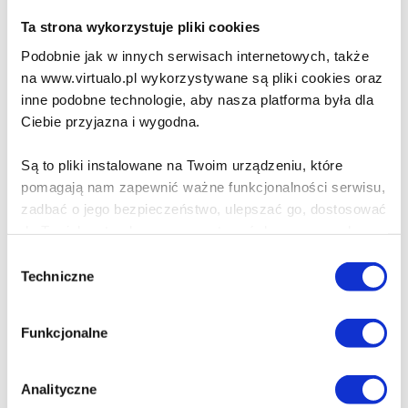
Ta strona wykorzystuje pliki cookies
Zaczernienie
Podobnie jak w innych serwisach internetowych, także
Marian Baczal
na www.virtualo.pl wykorzystywane są pliki cookies oraz
inne podobne technologie, aby nasza platforma była dla
Ciebie przyjazna i wygodna.
54.90 zł
Są to pliki instalowane na Twoim urządzeniu, które
Do koszyka
Na prezent
pomagają nam zapewnić ważne funkcjonalności serwisu,
zadbać o jego bezpieczeństwo, ulepszać go, dostosować
Piasek i dym
do Twoich potrzeb oraz prezentować dopasowane do
Ciebie treści i reklamy.
Joanna Stoga
Wybór
Techniczne
zgody
Poza plikami, które są nam niezbędne do prawidłowego
i bezpiecznego działania serwisu - są także takie, które
55.00 zł
Funkcjonalne
wymagają Twojej zgody.
Do koszyka
Na prezent
Każda udzielona zgoda poprawi Twoje doświadczenia
Analityczne
jeśli jesteś naszym Użytkownikiem.