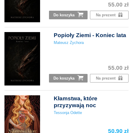
55.00 zł
Do koszyka
Na prezent
Popioły Ziemi - Koniec lata
Mateusz Zychora
55.00 zł
Do koszyka
Na prezent
Kłamstwa, które
przyzywają noc
Tessonja Odette
50.90 zł