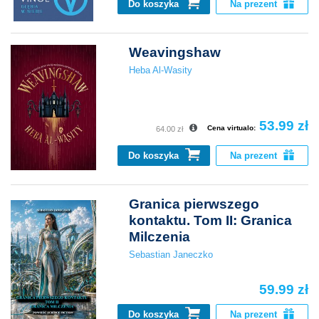
Do koszyka
Na prezent
Weavingshaw
Heba Al-Wasity
53.99 zł
Cena virtualo:
64.00 zł
Do koszyka
Na prezent
Granica pierwszego
kontaktu. Tom II: Granica
Milczenia
Sebastian Janeczko
59.99 zł
Do koszyka
Na prezent