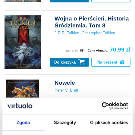
Wojna o Pierścień. Historia
Śródziemia. Tom 8
J.R.R. Tolkien
,
Christopher Tolkien
70.99 zł
Cena virtualo:
84.00 zł
Do koszyka
Na prezent
Nowele
Peter V. Brett
52.43 zł
Zgoda
Szczegóły
O plikach cookies
Do koszyka
Na prezent