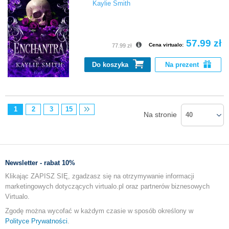
Kaylie Smith
57.99 zł
Cena virtualo:
77.99 zł
Do koszyka
Na prezent
1
2
3
15
Na stronie
40
Newsletter - rabat 10%
Klikając ZAPISZ SIĘ, zgadzasz się na otrzymywanie informacji
marketingowych dotyczących virtualo.pl oraz partnerów biznesowych
Virtualo.
Zgodę można wycofać w każdym czasie w sposób określony w
Polityce Prywatności
.