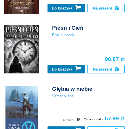
Do koszyka
Na prezent
Pieśń i Cień
Emilia Hodak
90.87 zł
Do koszyka
Na prezent
Głębia w niebie
Vernor Vinge
57.99 zł
Cena virtualo:
69.00 zł