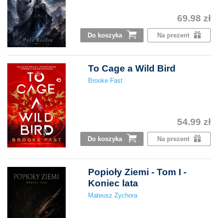
69.98 zł
Do koszyka
Na prezent
To Cage a Wild Bird
Brooke Fast
54.99 zł
Do koszyka
Na prezent
Popioły Ziemi - Tom I -
Koniec lata
Mateusz Zychora