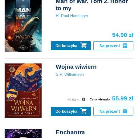
Man of War. Tom 2. Honor
to my
H. Paul Honsinger
54.90 zł
Do koszyka
Na prezent
Wojna wiwiern
S.F. Williamson
55.99 zł
Cena virtualo:
66.50 zł
Do koszyka
Na prezent
Enchantra