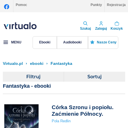
Pomoc
Punkty
Rejestracja
Szukaj
Zaloguj
Koszyk
MENU
Ebooki
Audiobooki
Nasze Ceny
Virtualo.pl
›
ebooki
›
Fantastyka
Filtruj
Sortuj
Fantastyka - ebooki
Córka Szronu i popiołu.
Zaćmienie Północy.
Pola Redlin