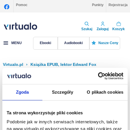
Pomoc
Punkty
Rejestracja
Szukaj
Zaloguj
Koszyk
MENU
Ebooki
Audiobooki
Nasze Ceny
Virtualo.pl
›
Książka EPUB, lektor Edward Fox
Filtruj
Sortuj
Książka EPUB, Edward Fox
Zgoda
Szczegóły
O plikach cookies
Brak pozycji.
Ta strona wykorzystuje pliki cookies
Podobnie jak w innych serwisach internetowych, także
Na stronie
40
na www.virtualo.pl wykorzystywane są pliki cookies oraz