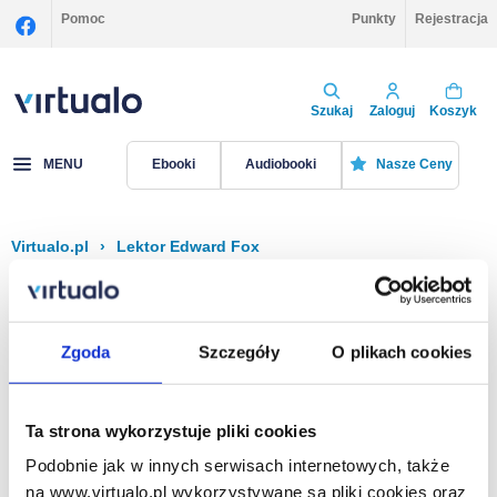
Pomoc
Punkty
Rejestracja
Szukaj
Zaloguj
Koszyk
MENU
Ebooki
Audiobooki
Nasze Ceny
Virtualo.pl
›
Lektor Edward Fox
Filtruj
Sortuj
Edward Fox
Zgoda
Szczegóły
O plikach cookies
Brak pozycji.
Ta strona wykorzystuje pliki cookies
Podobnie jak w innych serwisach internetowych, także
Na stronie
40
na www.virtualo.pl wykorzystywane są pliki cookies oraz