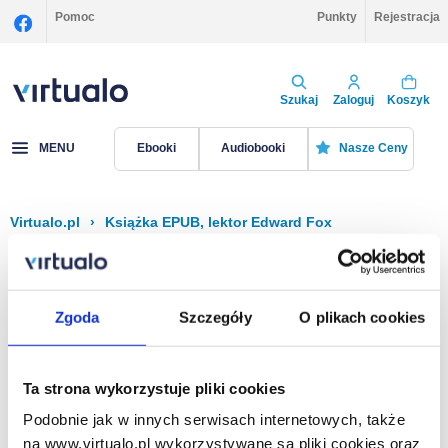
Pomoc
Punkty
Rejestracja
Szukaj
Zaloguj
Koszyk
MENU
Ebooki
Audiobooki
Nasze Ceny
Virtualo.pl
›
Książka EPUB, lektor Edward Fox
Filtruj
Sortuj
Książka EPUB, Edward Fox
Zgoda
Szczegóły
O plikach cookies
Brak pozycji.
Ta strona wykorzystuje pliki cookies
Podobnie jak w innych serwisach internetowych, także
Na stronie
40
na www.virtualo.pl wykorzystywane są pliki cookies oraz