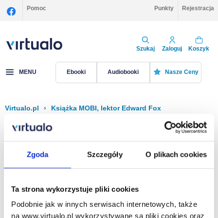
Pomoc
Punkty
Rejestracja
Szukaj
Zaloguj
Koszyk
MENU
Ebooki
Audiobooki
Nasze Ceny
Virtualo.pl
›
Książka MOBI, lektor Edward Fox
Filtruj
Sortuj
Książka MOBI, Edward Fox
Zgoda
Szczegóły
O plikach cookies
Brak pozycji.
Ta strona wykorzystuje pliki cookies
Podobnie jak w innych serwisach internetowych, także
Na stronie
40
na www.virtualo.pl wykorzystywane są pliki cookies oraz