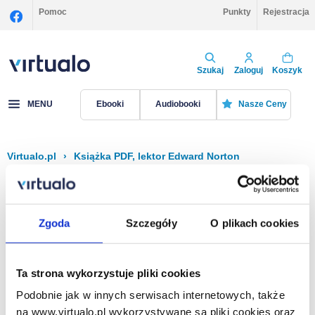
Pomoc
Punkty
Rejestracja
Szukaj
Zaloguj
Koszyk
MENU
Ebooki
Audiobooki
Nasze Ceny
Virtualo.pl
›
Książka PDF, lektor Edward Norton
Filtruj
Sortuj
Książka PDF, Edward Norton
Zgoda
Szczegóły
O plikach cookies
Brak pozycji.
Ta strona wykorzystuje pliki cookies
Podobnie jak w innych serwisach internetowych, także
Na stronie
40
na www.virtualo.pl wykorzystywane są pliki cookies oraz