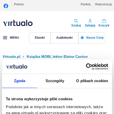
Pomoc
Punkty
Rejestracja
Szukaj
Zaloguj
Koszyk
MENU
Ebooki
Audiobooki
Nasze Ceny
Virtualo.pl
›
Książka MOBI, lektor Elaine Caxton
Filtruj
Sortuj
Książka MOBI, Elaine Caxton
Zgoda
Szczegóły
O plikach cookies
Brak pozycji.
Ta strona wykorzystuje pliki cookies
Podobnie jak w innych serwisach internetowych, także
Na stronie
40
na www.virtualo.pl wykorzystywane są pliki cookies oraz