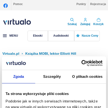
Pomoc
Punkty
Rejestracja
Szukaj
Zaloguj
Koszyk
MENU
Ebooki
Audiobooki
Nasze Ceny
Virtualo.pl
›
Książka MOBI, lektor Elliott Hill
Filtruj
Sortuj
Książka MOBI, Elliott Hill
Zgoda
Szczegóły
O plikach cookies
Brak pozycji.
Ta strona wykorzystuje pliki cookies
Podobnie jak w innych serwisach internetowych, także
Na stronie
40
na www.virtualo.pl wykorzystywane są pliki cookies oraz