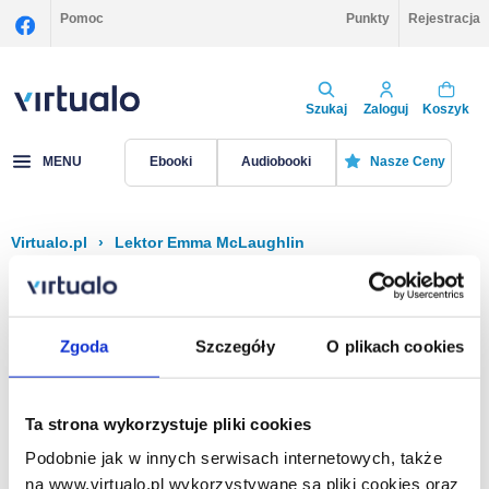
Pomoc
Punkty
Rejestracja
Szukaj
Zaloguj
Koszyk
MENU
Ebooki
Audiobooki
Nasze Ceny
Virtualo.pl
›
Lektor Emma McLaughlin
Filtruj
Sortuj
Emma McLaughlin
Zgoda
Szczegóły
O plikach cookies
Brak pozycji.
Ta strona wykorzystuje pliki cookies
Podobnie jak w innych serwisach internetowych, także
Na stronie
40
na www.virtualo.pl wykorzystywane są pliki cookies oraz