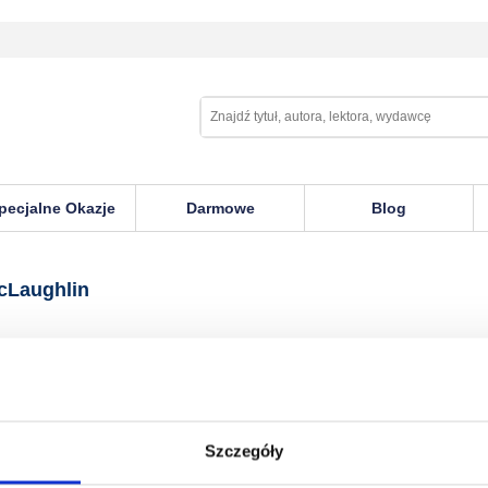
pecjalne Okazje
Darmowe
Blog
lin
cLaughlin
Szczegóły