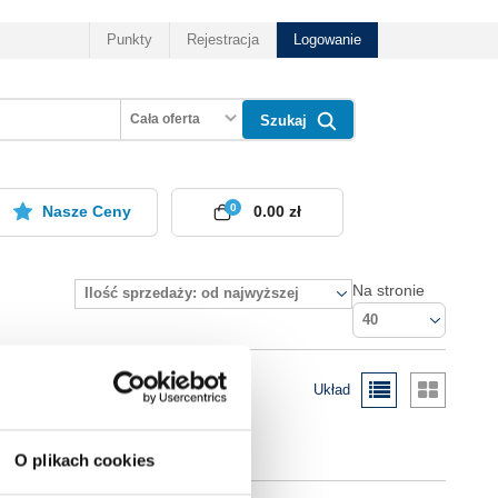
Punkty
Rejestracja
Logowanie
Cała oferta
Szukaj
0
Nasze Ceny
0.00 zł
Na stronie
Ilość sprzedaży: od najwyższej
40
Układ
O plikach cookies