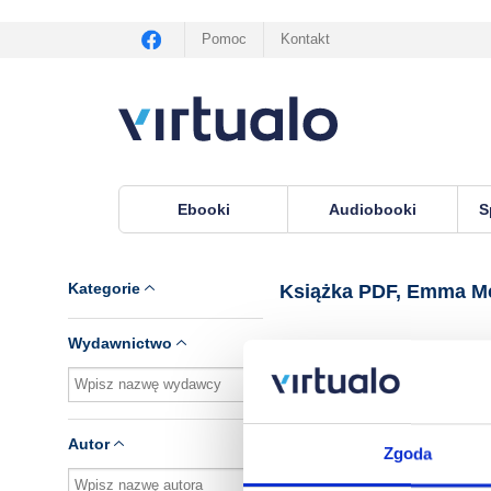
Pomoc
Kontakt
Ebooki
Audiobooki
S
Virtualo.pl
›
Książka PDF, lektor Emma McLaugh
Kategorie
Książka PDF, Emma M
Wydawnictwo
Brak pozycji.
Autor
Zgoda