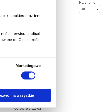
Na stronie
40
pliki cookies oraz inne
lności serwisu, zadbać
owane do Ciebie treści
ą także takie, które wymagają
Marketingowe
na ikonę w lewym dolnym
Kontakt
ezwól na wszystkie
Empik S.A
ul. Marszałkowska 104/122
anych osobowych, w tym
00-017 Warszawa