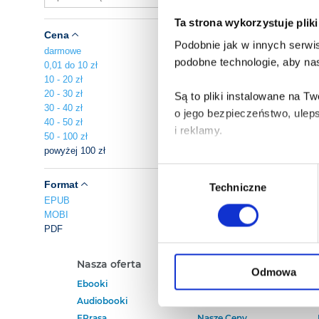
Ta strona wykorzystuje plik
Cena
Podobnie jak w innych serwis
darmowe
podobne technologie, aby nas
0,01 do 10 zł
10 - 20 zł
20 - 30 zł
Są to pliki instalowane na 
30 - 40 zł
o jego bezpieczeństwo, ulep
40 - 50 zł
i reklamy.
50 - 100 zł
powyżej 100 zł
Poza plikami, które są nam n
Wybór
Twojej zgody.
Format
Techniczne
zgody
EPUB
MOBI
Każda udzielona zgoda popra
PDF
Zgoda na pliki cookies jest
Nasza oferta
Polecamy
rogu strony.
Odmowa
Ebooki
Darmowe Ebooki
Audiobooki
Ebooki Na Kindle
Więcej informacji o korzyst
EPrasa
Nasze Ceny
o przysługujących Ci uprawn