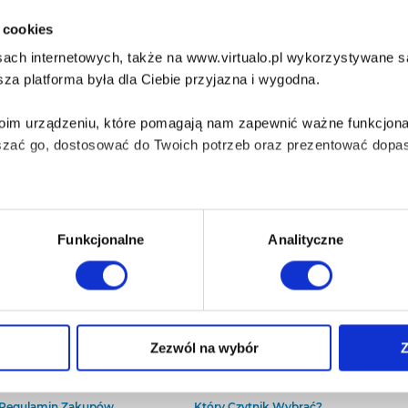
i cookies
ach internetowych, także na www.virtualo.pl wykorzystywane są 
za platforma była dla Ciebie przyjazna i wygodna.
Twoim urządzeniu, które pomagają nam zapewnić ważne funkcjona
szać go, dostosować do Twoich potrzeb oraz prezentować dopas
iezbędne do prawidłowego i bezpiecznego działania serwisu - s
Funkcjonalne
Analityczne
wi Twoje doświadczenia jeśli jesteś naszym Użytkownikiem.
 dobrowolna i można ją zmienić w dowolnym momencie, klikając 
O Virtualo
Baza wiedzy
Zezwól na wybór
Z
Kontakt
Który Format Ebooka Wybrać?
O Nas
Naucz Się Słuchać Audiobooków
aniu przez nas z plików cookies oraz o przetwarzaniu Twoich d
Regulamin Zakupów
Który Czytnik Wybrać?
ieniach, znajdziesz w naszej
Polityce prywatności
.