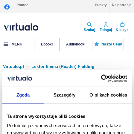
Pomoc
Punkty
Rejestracja
Szukaj
Zaloguj
Koszyk
MENU
Ebooki
Audiobooki
Nasze Ceny
Virtualo.pl
›
Lektor Emma (Reader) Fielding
Filtruj
Sortuj
Emma (Reader) Fielding
Zgoda
Szczegóły
O plikach cookies
Brak pozycji.
Ta strona wykorzystuje pliki cookies
Podobnie jak w innych serwisach internetowych, także
Na stronie
40
na www.virtualo.pl wykorzystywane są pliki cookies oraz