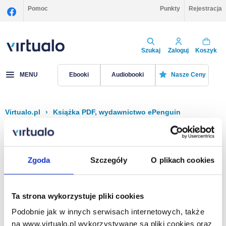
Pomoc
Punkty
Rejestracja
Szukaj
Zaloguj
Koszyk
MENU
Ebooki
Audiobooki
Nasze Ceny
Virtualo.pl
›
Książka PDF, wydawnictwo ePenguin
Filtruj
Sortuj
Książka PDF, ePenguin
Zgoda
Szczegóły
O plikach cookies
Brak pozycji.
Ta strona wykorzystuje pliki cookies
Podobnie jak w innych serwisach internetowych, także
Na stronie
40
na www.virtualo.pl wykorzystywane są pliki cookies oraz