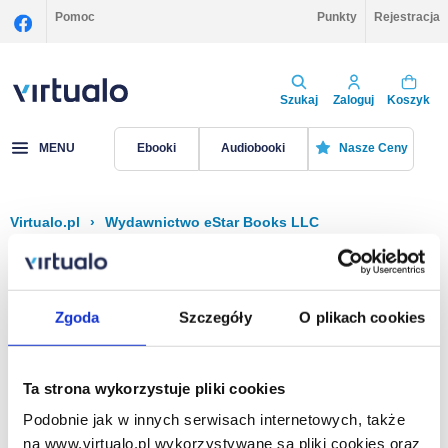
Pomoc
Punkty
Rejestracja
Szukaj
Zaloguj
Koszyk
MENU
Ebooki
Audiobooki
Nasze Ceny
Virtualo.pl
›
Wydawnictwo eStar Books LLC
Filtruj
Sortuj
EStar Books LLC
Zgoda
Szczegóły
O plikach cookies
Brak pozycji.
Ta strona wykorzystuje pliki cookies
Podobnie jak w innych serwisach internetowych, także
Na stronie
40
na www.virtualo.pl wykorzystywane są pliki cookies oraz