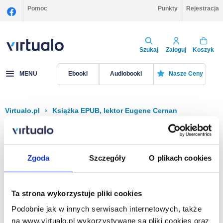
Pomoc
Punkty
Rejestracja
Szukaj
Zaloguj
Koszyk
MENU
Ebooki
Audiobooki
Nasze Ceny
Virtualo.pl
›
Książka EPUB, lektor Eugene Cernan
Filtruj
Sortuj
Książka EPUB, Eugene Cernan
Zgoda
Szczegóły
O plikach cookies
Brak pozycji.
Ta strona wykorzystuje pliki cookies
Podobnie jak w innych serwisach internetowych, także
Na stronie
40
na www.virtualo.pl wykorzystywane są pliki cookies oraz